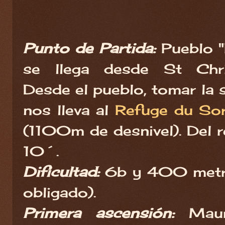
Punto de Partida:
Pueblo "
se llega desde St Chris
Desde el pueblo, tomar la
nos lleva al
Refuge du Sore
(1100m de desnivel). Del re
10´.
Dificultad:
6b y 400 metro
obligado).
Primera ascensión:
Maur