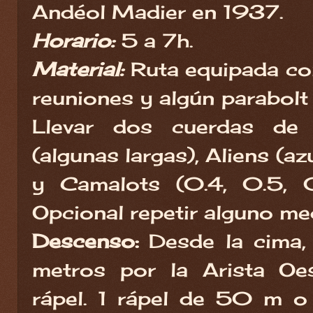
Andéol Madier en 1937.
Horario:
5 a 7h.
Material:
Ruta equipada co
reuniones y algún parabolt 
Llevar dos cuerdas de
(algunas largas), Aliens (azu
y Camalots (0.4, 0.5, 0
Opcional repetir alguno me
Descenso:
Desde la cima,
metros por la Arista Oe
rápel. 1 rápel de 50 m 