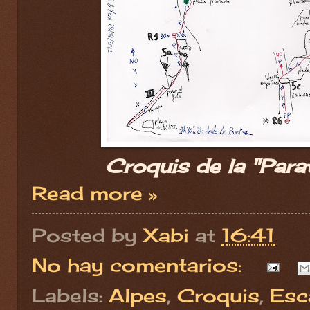
Croquis de la "Para
Read more »
Posted by
Xabi
at
16:41
No hay comentarios:
Labels:
Alpes
,
Croquis
,
Esc