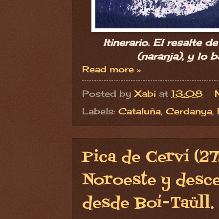
Itinerario. El resalte 
(naranja), y lo 
Read more »
Posted by
Xabi
at
13:08
Labels:
Cataluña
,
Cerdanya
,
Pica de Cerví (2
Noroeste y desce
desde Boí-Taüll.