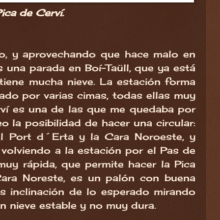
ica de Cerví.
co, y aprovechando que hace malo en
s una parada en Boí-Taüll, que ya está
tiene mucha nieve. La estación forma
ado por varias cimas, todas ellas muy
rví es una de las que me quedaba por
o la posibilidad de hacer una circular:
l Port d´Erta y la Cara Noroeste, y
 volviendo a la estación por el Pas de
 muy rápida, que permite hacer la Pica
 Cara Noreste, es un palón con buena
ás inclinación de lo esperado mirando
 nieve estable y no muy dura.