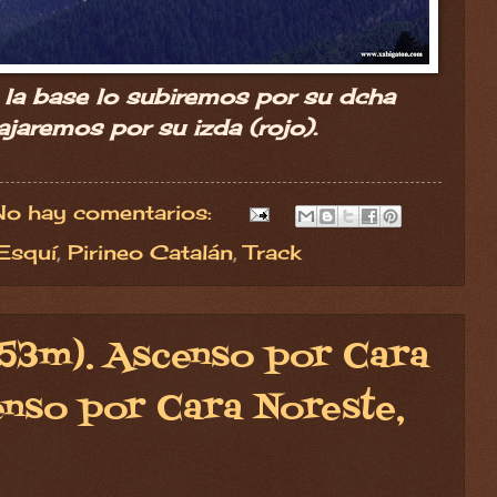
de la base lo subiremos por su dcha
bajaremos por su izda (rojo).
No hay comentarios:
Esquí
,
Pirineo Catalán
,
Track
753m). Ascenso por Cara
nso por Cara Noreste,