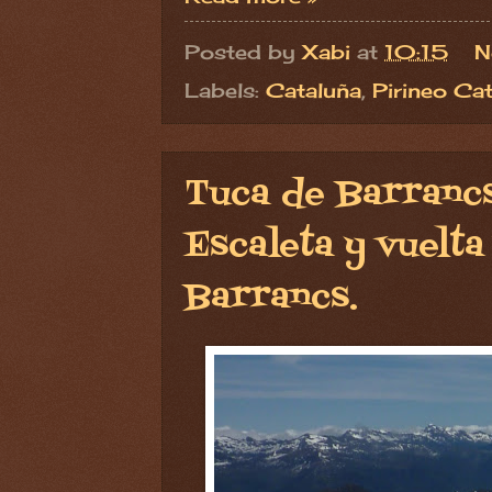
Posted by
Xabi
at
10:15
N
Labels:
Cataluña
,
Pirineo Ca
Tuca de Barrancs
Escaleta y vuelt
Barrancs.