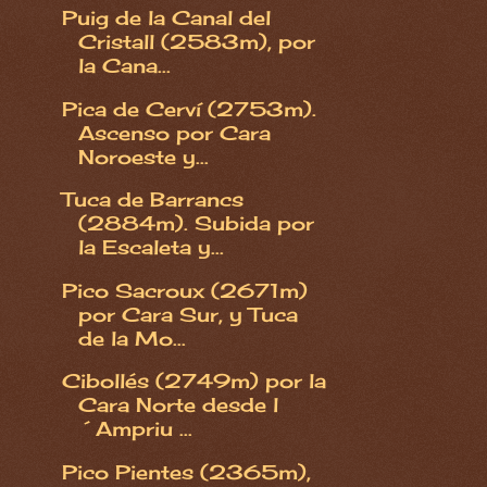
Puig de la Canal del
Cristall (2583m), por
la Cana...
Pica de Cerví (2753m).
Ascenso por Cara
Noroeste y...
Tuca de Barrancs
(2884m). Subida por
la Escaleta y...
Pico Sacroux (2671m)
por Cara Sur, y Tuca
de la Mo...
Cibollés (2749m) por la
Cara Norte desde l
´Ampriu ...
Pico Pientes (2365m),