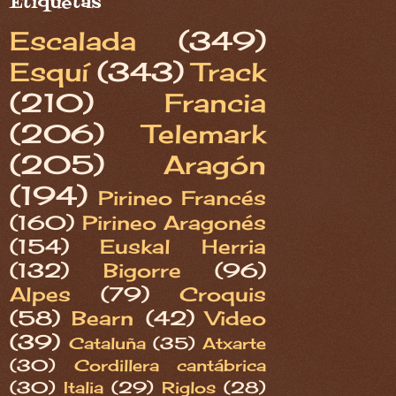
Etiquetas
Escalada
(349)
Esquí
(343)
Track
(210)
Francia
(206)
Telemark
(205)
Aragón
(194)
Pirineo Francés
(160)
Pirineo Aragonés
(154)
Euskal Herria
(132)
Bigorre
(96)
Alpes
(79)
Croquis
(58)
Bearn
(42)
Video
(39)
Cataluña
(35)
Atxarte
(30)
Cordillera cantábrica
(30)
Italia
(29)
Riglos
(28)