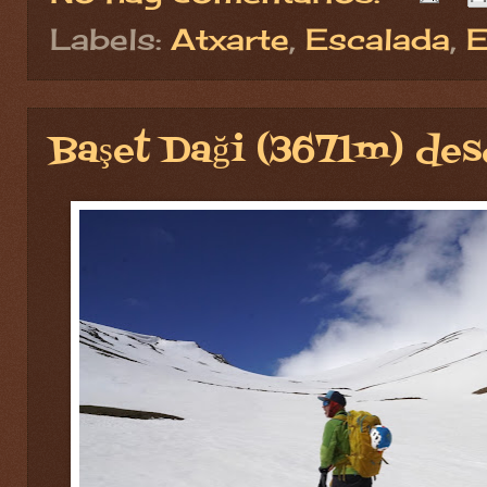
Labels:
Atxarte
,
Escalada
,
E
Başet Daği (3671m) des