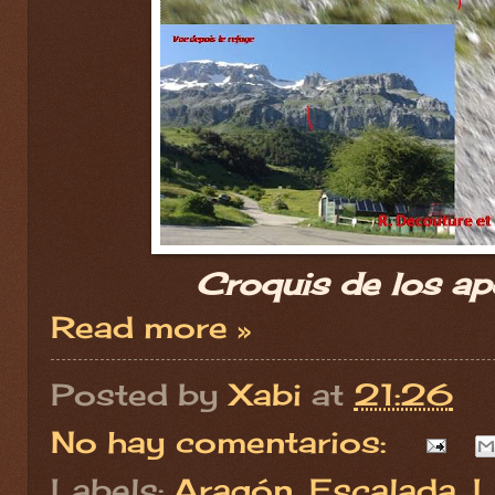
Croquis de los ape
Read more »
Posted by
Xabi
at
21:26
No hay comentarios:
Labels:
Aragón
,
Escalada
,
L