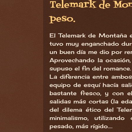
Telemark de Mont
peso.
El Telemark de Montaña e
tuvo muy enganchado dura
un buen día me dio por re
Aprovechando la ocasión, a
supuso el fin del romance
La diferencia entre ambo
equipo de esquí hacía sal
bastante fresco, y con 
salidas más cortas (la edad
del dilema ético del Tele
minimalismo, utilizand
pesado, más rígido....