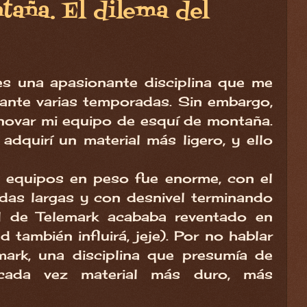
aña. El dilema del
s una apasionante disciplina que me
nte varias temporadas. Sin embargo,
novar mi equipo de esquí de montaña.
dquirí un material más ligero, y ello
.
s equipos en peso fue enorme, con el
idas largas y con desnivel terminando
el de Telemark acababa reventado en
 también influirá, jeje). Por no hablar
mark, una disciplina que presumía de
o cada vez material más duro, más