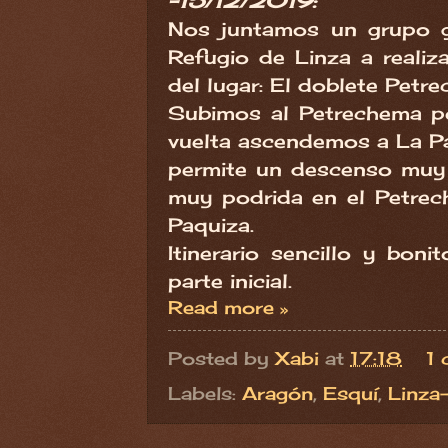
-15/12/2019:
Nos juntamos un grupo g
Refugio de Linza a realiza
del lugar: El doblete Petr
Subimos al Petrechema po
vuelta ascendemos a La Pa
permite un descenso muy 
muy podrida en el Petrec
Paquiza.
Itinerario sencillo y boni
parte inicial.
Read more »
Posted by
Xabi
at
17:18
1 
Labels:
Aragón
,
Esquí
,
Linza