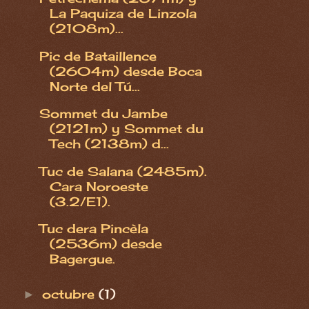
La Paquiza de Linzola
(2108m)...
Pic de Bataillence
(2604m) desde Boca
Norte del Tú...
Sommet du Jambe
(2121m) y Sommet du
Tech (2138m) d...
Tuc de Salana (2485m).
Cara Noroeste
(3.2/E1).
Tuc dera Pincèla
(2536m) desde
Bagergue.
octubre
(1)
►