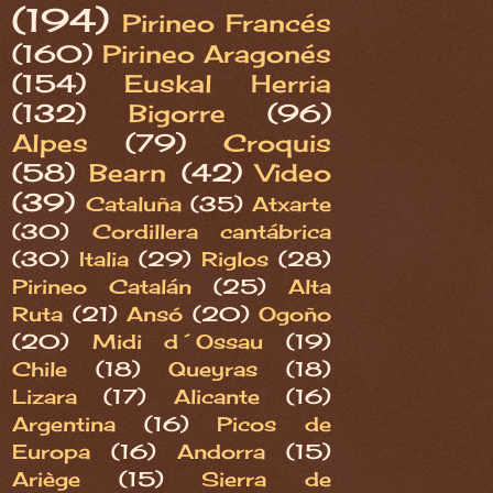
(194)
Pirineo Francés
(160)
Pirineo Aragonés
(154)
Euskal Herria
(132)
Bigorre
(96)
Alpes
(79)
Croquis
(58)
Bearn
(42)
Video
(39)
Cataluña
(35)
Atxarte
(30)
Cordillera cantábrica
(30)
Italia
(29)
Riglos
(28)
Pirineo Catalán
(25)
Alta
Ruta
(21)
Ansó
(20)
Ogoño
(20)
Midi d´Ossau
(19)
Chile
(18)
Queyras
(18)
Lizara
(17)
Alicante
(16)
Argentina
(16)
Picos de
Europa
(16)
Andorra
(15)
Ariège
(15)
Sierra de