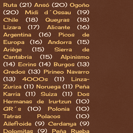
Ruta
(21)
Ansó
(20)
Ogoño
(20)
Midi d´Ossau
(19)
Chile
(18)
Queyras
(18)
Lizara
(17)
Alicante
(16)
Argentina
(16)
Picos de
Europa
(16)
Andorra
(15)
Ariège
(15)
Sierra de
Cantabria
(15)
Alpinismo
(14)
Ecrins
(14)
Burgos
(13)
Gredos
(13)
Pirineo Navarro
(13)
4000s
(11)
Linza-
Zuriza
(11)
Noruega
(11)
Peña
Karria
(11)
Suiza
(11)
Dos
Hermanas de Irurtzun
(10)
GR´s
(10)
Polonia
(10)
Tatras Polacos
(10)
Ailefroide
(9)
Cerdanya
(9)
Dolomitas
(9)
Peña Rueba