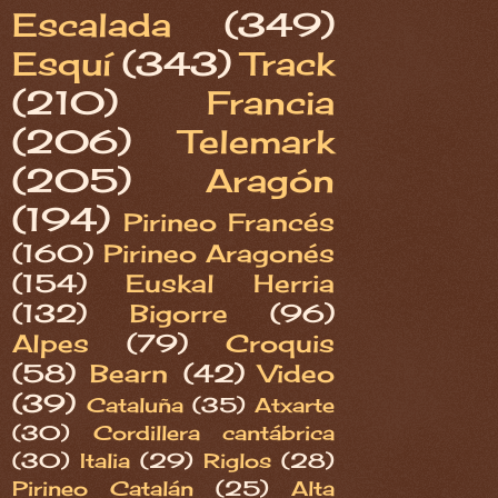
Escalada
(349)
Esquí
(343)
Track
(210)
Francia
(206)
Telemark
(205)
Aragón
(194)
Pirineo Francés
(160)
Pirineo Aragonés
(154)
Euskal Herria
(132)
Bigorre
(96)
Alpes
(79)
Croquis
(58)
Bearn
(42)
Video
(39)
Cataluña
(35)
Atxarte
(30)
Cordillera cantábrica
(30)
Italia
(29)
Riglos
(28)
Pirineo Catalán
(25)
Alta