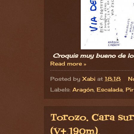
Croquis muy bueno de los 
Read more »
Posted by
Xabi
at
18:18
N
Labels:
Aragón
,
Escalada
,
Pi
Torozo. Cara sur
(V+,190m).