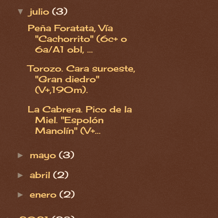
julio
(3)
▼
Peña Foratata, Vía
"Cachorrito" (6c+ o
6a/A1 obl, ...
Torozo. Cara suroeste,
"Gran diedro"
(V+,190m).
La Cabrera. Pico de la
Miel. "Espolón
Manolín" (V+...
mayo
(3)
►
abril
(2)
►
enero
(2)
►