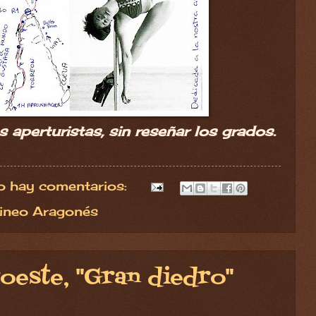
aperturistas, sin reseñar los grados.
o hay comentarios:
rineo Aragonés
oeste, "Gran diedro"