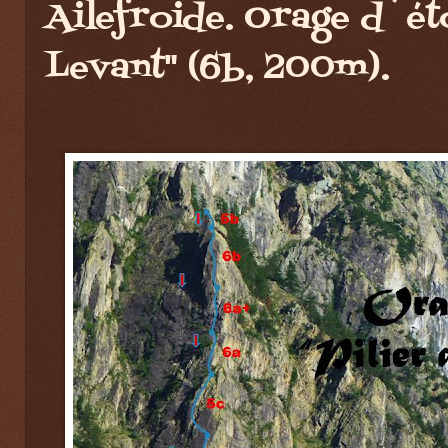
Ailefroide. Orage d´éto
Levant" (6b, 200m).