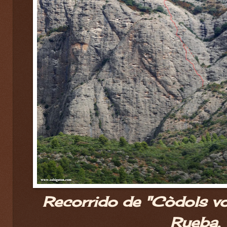
Recorrido de "Còdols v
Rueba.