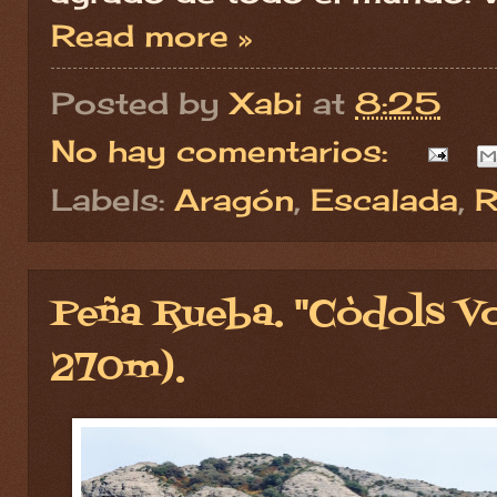
Read more »
Posted by
Xabi
at
8:25
No hay comentarios:
Labels:
Aragón
,
Escalada
,
R
Peña Rueba. "Còdols Vo
270m).