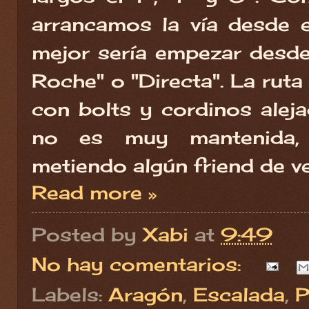
arrancamos la vía desde e
mejor sería empezar desde
Roche" o "Directa". La rut
con bolts y cordinos ale
no es muy mantenida,
metiendo algún friend de v
Read more »
Posted by
Xabi
at
9:49
No hay comentarios:
Labels:
Aragón
,
Escalada
,
P