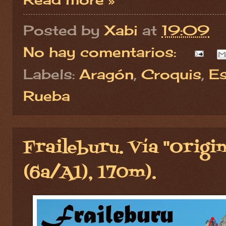
Posted by
Xabi
at
19:09
No hay comentarios:
Labels:
Aragón
,
Croquis
,
Es
Rueba
Fraileburu. Vía "Origin
(6a/A1), 170m).