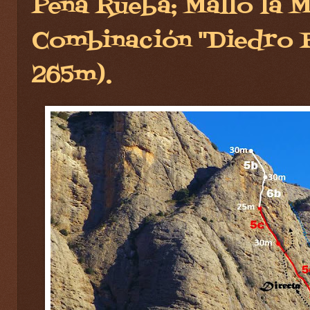
Peña Rueba; Mallo la M
Combinación "Diedro R
265m).