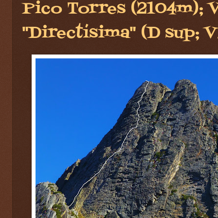
Pico Torres (2104m); 
"Directísima" (D sup; V