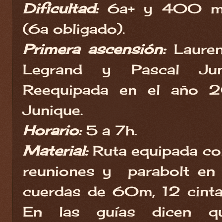
Dificultad:
6a+ y 400 met
(6a obligado).
Primera ascensión:
Lauren
Legrand y Pascal Ju
Reequipada en el año 
Junique.
Horario:
5 a 7h.
Material:
Ruta equipada co
reuniones y parabolt en 
cuerdas de 60m, 12 cintas
En las guías dicen q