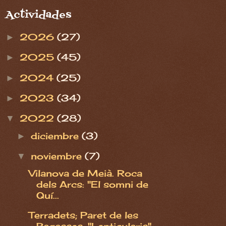
Actividades
2026
(27)
►
2025
(45)
►
2024
(25)
►
2023
(34)
►
2022
(28)
▼
diciembre
(3)
►
noviembre
(7)
▼
Vilanova de Meià. Roca
dels Arcs: "El somni de
Quí...
Terradets; Paret de les