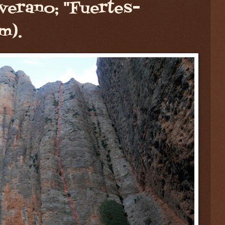
verano; "Fuertes-
m).