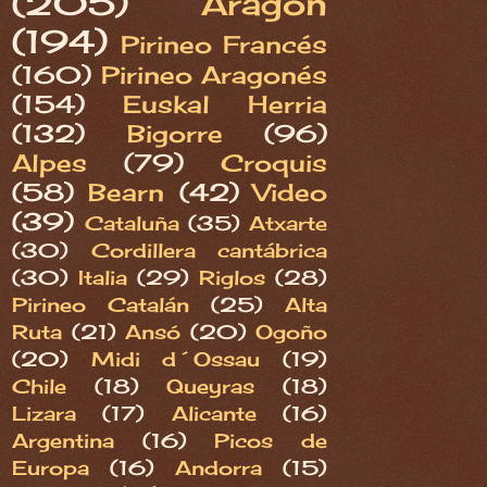
(205)
Aragón
(194)
Pirineo Francés
(160)
Pirineo Aragonés
(154)
Euskal Herria
(132)
Bigorre
(96)
Alpes
(79)
Croquis
(58)
Bearn
(42)
Video
(39)
Cataluña
(35)
Atxarte
(30)
Cordillera cantábrica
(30)
Italia
(29)
Riglos
(28)
Pirineo Catalán
(25)
Alta
Ruta
(21)
Ansó
(20)
Ogoño
(20)
Midi d´Ossau
(19)
Chile
(18)
Queyras
(18)
Lizara
(17)
Alicante
(16)
Argentina
(16)
Picos de
Europa
(16)
Andorra
(15)