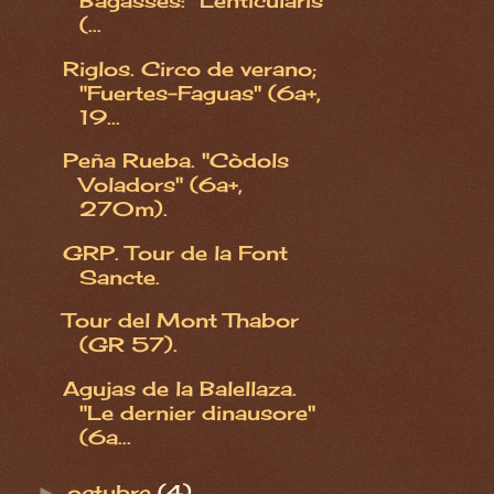
Bagasses: "Lenticularis"
(...
Riglos. Circo de verano;
"Fuertes-Faguas" (6a+,
19...
Peña Rueba. "Còdols
Voladors" (6a+,
270m).
GRP. Tour de la Font
Sancte.
Tour del Mont Thabor
(GR 57).
Agujas de la Balellaza.
"Le dernier dinausore"
(6a...
octubre
(4)
►