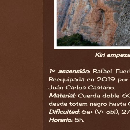
Kiri empeza
1º ascensión:
Rafael Fue
Reequipada en 2019 por 
Juán Carlos Castaño.
Material:
Cuerda doble 60m
desde totem negro hasta 
Dificultad:
6a+ (V+ obl), 2
Horario:
5h.