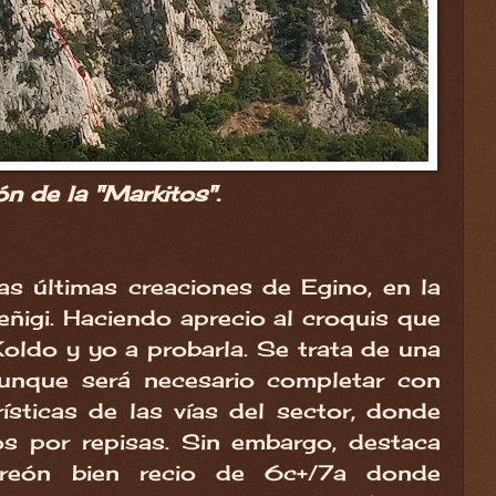
ón de la "Markitos".
as últimas creaciones de Egino, en la
ñigi. Haciendo aprecio al croquis que
ldo y yo a probarla. Se trata de una
aunque será necesario completar con
rísticas de las vías del sector, donde
os por repisas. Sin embargo, destaca
rreón bien recio de 6c+/7a donde