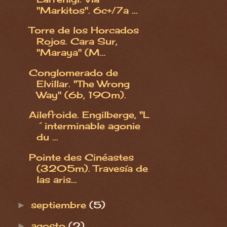
"Markitos". 6c+/7a ...
Torre de los Horcados
Rojos. Cara Sur,
"Maraya" (M...
Conglomerado de
Elvillar. "The Wrong
Way" (6b, 190m).
Ailefroide. Engilberge, "L
´interminable agonie
du ...
Pointe des Cinéastes
(3205m). Travesía de
las aris...
septiembre
(5)
►
agosto
(2)
►