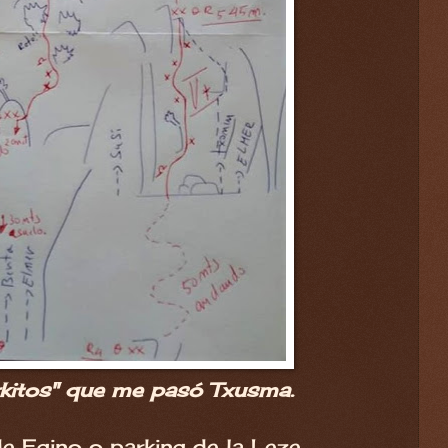
kitos" que me pasó Txusma.
e Egino o parking de la Leze.