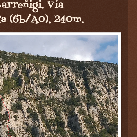
arreñigi. Vía
7a (6b/A0), 240m.