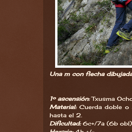
Una m con flecha dibujadas
1º ascensión:
Txusma Ocho
Material:
Cuerda doble o 
hasta el 2.
Dificultad:
6c+/7a (6b obl
Horario:
4h +/-.