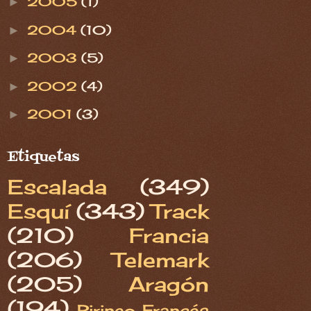
2005
(1)
►
2004
(10)
►
2003
(5)
►
2002
(4)
►
2001
(3)
►
Etiquetas
Escalada
(349)
Esquí
(343)
Track
(210)
Francia
(206)
Telemark
(205)
Aragón
(194)
Pirineo Francés