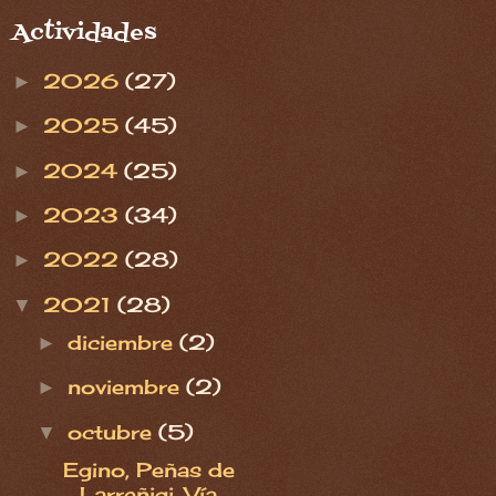
Actividades
2026
(27)
►
2025
(45)
►
2024
(25)
►
2023
(34)
►
2022
(28)
►
2021
(28)
▼
diciembre
(2)
►
noviembre
(2)
►
octubre
(5)
▼
Egino, Peñas de
Larreñigi. Vía