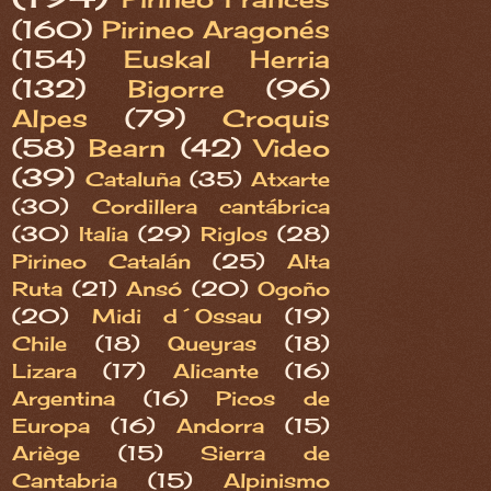
(160)
Pirineo Aragonés
(154)
Euskal Herria
(132)
Bigorre
(96)
Alpes
(79)
Croquis
(58)
Bearn
(42)
Video
(39)
Cataluña
(35)
Atxarte
(30)
Cordillera cantábrica
(30)
Italia
(29)
Riglos
(28)
Pirineo Catalán
(25)
Alta
Ruta
(21)
Ansó
(20)
Ogoño
(20)
Midi d´Ossau
(19)
Chile
(18)
Queyras
(18)
Lizara
(17)
Alicante
(16)
Argentina
(16)
Picos de
Europa
(16)
Andorra
(15)
Ariège
(15)
Sierra de
Cantabria
(15)
Alpinismo