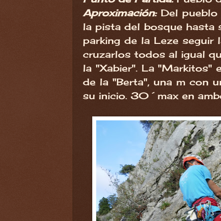
Aproximación:
Del pueblo 
la pista del bosque hasta s
parking de la Leze seguir 
cruzarlos todos al igual q
la "Xabier". La "Markitos" 
de la "Berta", una m con u
su inicio. 30´max en amb