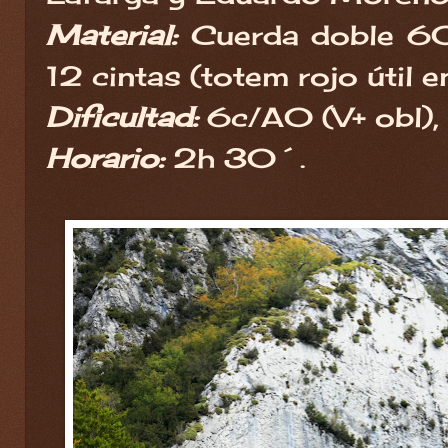
Material:
Cuerda doble 6
12 cintas (totem rojo útil en
Dificultad:
6c/A0 (V+ obl),
Horario:
2h 30´.