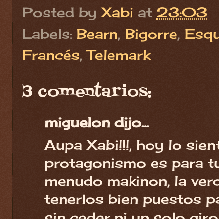
Posted by
Xabi
at
23:03
Labels:
Bearn
,
Bigorre
,
Esqu
Francés
,
Telemark
3 comentarios:
miguelon dijo...
Aupa Xabi!!!, hoy lo sien
protagonismo es para tu
menudo makinon, la ver
tenerlos bien puestos pa
sin ceder ni un solo gir