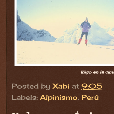
Iñigo en la cim
Posted by
Xabi
at
9:05
Labels:
Alpinismo
,
Perú