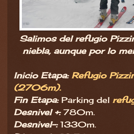
Salimos del refugio Pizzi
niebla, aunque por lo me
Inicio Etapa:
Refugio Pizzin
(2706m).
Fin Etapa:
Parking del
refu
Desnivel +:
780m.
Desnivel-:
1330m.