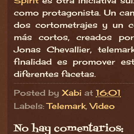
Spirit
es otra iniciativa su
como protagonista. Un ca
dos cortometrajes y un c
más cortos, creados po
Jonas Chevallier, telema
finalidad es promover es
diferentes facetas.
Posted by
Xabi
at
16:01
Labels:
Telemark
,
Video
No hay comentarios: