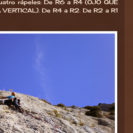
cuatro rápeles: De R6 a R4 (OJO QUE
ERTICAL). De R4 a R2. De R2 a R1