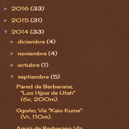
2016
(33)
►
2015
(31)
►
2014
(33)
▼
diciembre
(4)
►
noviembre
(4)
►
octubre
(1)
►
septiembre
(5)
▼
Pared de Berberana;
"Los Hijos de Utah"
(6c, 200m).
Ogoño; Vía "Kaio Kume"
(V+, 110m).
Aguja de Berberana; Vía