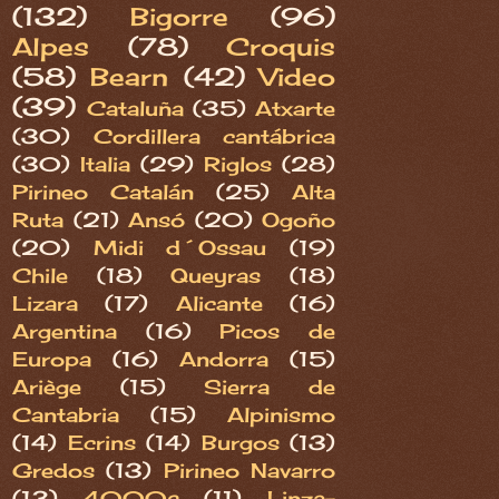
(132)
Bigorre
(96)
Alpes
(78)
Croquis
(58)
Bearn
(42)
Video
(39)
Cataluña
(35)
Atxarte
(30)
Cordillera cantábrica
(30)
Italia
(29)
Riglos
(28)
Pirineo Catalán
(25)
Alta
Ruta
(21)
Ansó
(20)
Ogoño
(20)
Midi d´Ossau
(19)
Chile
(18)
Queyras
(18)
Lizara
(17)
Alicante
(16)
Argentina
(16)
Picos de
Europa
(16)
Andorra
(15)
Ariège
(15)
Sierra de
Cantabria
(15)
Alpinismo
(14)
Ecrins
(14)
Burgos
(13)
Gredos
(13)
Pirineo Navarro
(13)
4000s
(11)
Linza-