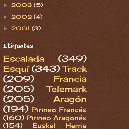
2003
(5)
►
2002
(4)
►
2001
(3)
►
Etiquetas
Escalada
(349)
Esquí
(343)
Track
(209)
Francia
(205)
Telemark
(205)
Aragón
(194)
Pirineo Francés
(160)
Pirineo Aragonés
(154)
Euskal Herria