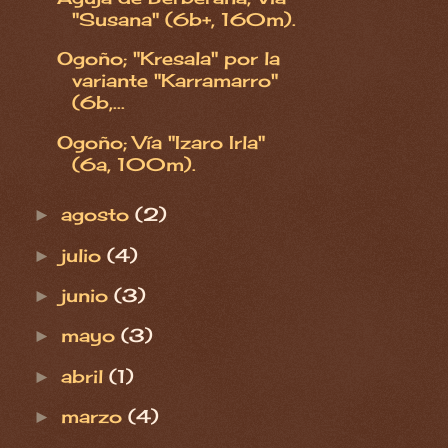
"Susana" (6b+, 160m).
Ogoño; "Kresala" por la
variante "Karramarro"
(6b,...
Ogoño; Vía "Izaro Irla"
(6a, 100m).
agosto
(2)
►
julio
(4)
►
junio
(3)
►
mayo
(3)
►
abril
(1)
►
marzo
(4)
►