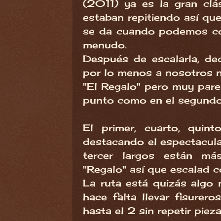
(2011) ya es la gran clá
estaban repitiendo así qu
se da cuando podemos co
menudo.
Después de escalarla, de
por lo menos a nosotros 
"El Regalo" pero muy pare
punto como en el segundo
El primer, cuarto, qui
destacando el espectacular
tercer largos están má
"Regalo" así que escalad c
La ruta está quizás algo
hace falta llevar fisurer
hasta el 2 sin repetir piez