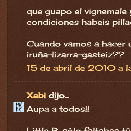
que guapo el vignemale
condiciones habeis pilla
Cuando vamos a hacer u
iruña-lizarra-gasteiz??
15 de abril de 2010 a l
Xabi
dijo...
Aupa a todos!!
Little R, sólo faltabas t