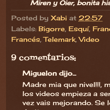
Miren y Oier, bonita hi
Posted by
Xabi
at
22:57
Labels:
Bigorre
,
Esquí
,
Fran
Francés
,
Telemark
,
Video
9 comentarios:
Miguelon dijo...
Madre mia que nivel!!!, 
los videos empieza a ser
vez vais mejorando. Se l